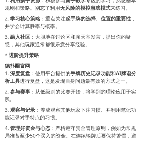
1.
利用新手资源
：积极参与
新手教学专区
的学习，熟悉基本
规则和策略。别忘了利用
无风险的模拟游戏模式
来练习。
2.
学习核心策略
：重点关注
起手牌的选择
、
位置的重要性
，
并学会计算胜率与概率。
3.
融入社区
：大胆地在讨论区和聊天室发言，提出你的疑
惑，其他玩家通常都很乐意分享经验。
*
进阶提升策略
德扑圈官网
1.
深度复盘
：使用平台提供的
手牌历史记录功能
和
AI牌谱分
析工具
进行复盘，这是发现自身问题最有效的方式之一。
2.
参与赛事
：从低级别的比赛开始，将学到的理论应用于实
践。
3.
观察与记录
：养成观察其他玩家下注习惯、并利用笔记功
能记录对手特点的习惯。
4.
管理好资金与心态
：严格遵守资金管理原则，例如为常规
局准备至少50个买入的资金。在连续输牌后要保持警惕，避