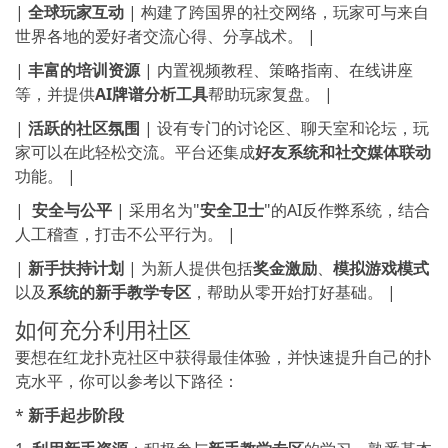
|
全球玩家互动
| 构建了跨国界的社交网络，玩家可与来自
世界各地的爱好者交流心得、分享战术。 |
|
丰富的培训资源
| 内置视频教程、策略指南、在线讲座
等，并提供
AI牌谱分析工具
帮助玩家复盘。 |
|
活跃的社区氛围
| 设有专门的讨论区、聊天室和论坛，玩
家可以在此轻松交流。平台还集成
好友系统和社交媒体联动
功能。 |
|
️ 安全与公平
| 采用名为"
安全卫士
"的AI反作弊系统，结合
人工稽查，打击不公平行为。 |
|
新手扶持计划
| 为新人提供包括
奖金激励
、
模拟游戏模式
以及
系统的新手教学专区
，帮助从零开始打好基础。 |
如何充分利用社区
要想在红龙扑克社区中获得最佳体验，并快速提升自己的扑
克水平，你可以参考以下路径：
*
新手起步阶段